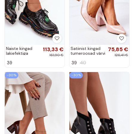
Naiste kingad
113,33 €
Satiinist kingad
75,85 €
lakiefektiga
tumeroosad värvi
161,90 €
126,41 €
Artiker 57C0172
39
39
40
mustas
värvitoonis
−30%
−30%