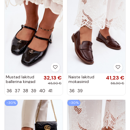
Mustad lakitud
32,13 €
Naiste lakitud
41,23 €
ballerina kingad
mokasiinid
45,90 €
58,90 €
rihmade ja
šokolaadi värvi
36
37
38
39
40
41
36
39
pandlaga
kunstnahast
kunstnahast Pinea
Roslyn
−30%
−30%