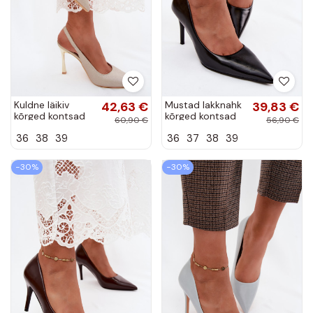
Kuldne läikiv
42,63 €
Mustad lakknahk
39,83 €
kõrged kontsad
kõrged kontsad
60,90 €
56,90 €
avatud kontsaga
kunstnahast
36
38
39
36
37
38
39
Marcella
Tropessa
−30%
−30%