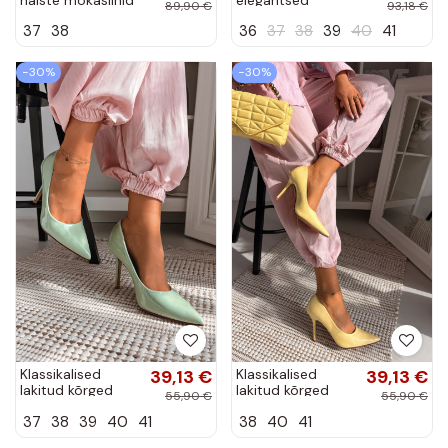
89,90 €
93,18 €
kaunistustega
lakitud
37
38
36
37
38
39
40
41
Vinceza 39985
mokasiinid
must värv
kontsaga
Cambell
−30%
−30%
Klassikalised
39,13 €
Klassikalised
39,13 €
lakitud kõrged
lakitud kõrged
55,90 €
55,90 €
kontsad rohelise
kontsad kollase
37
38
39
40
41
38
40
41
värvi kunstnahast
värvi kunstnahast
Odira
Odira