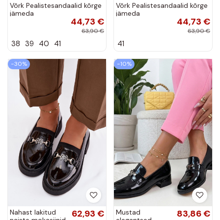
Võrk Pealistesandaalid kõrge
Võrk Pealistesandaalid kõrge
jämeda
jämeda
44,73 €
44,73 €
kontsagaLäigeującym
kontsagaLäigeującym
Zdobieniem msuud Laria
Zdobieniem Kuldset värvi
63,90 €
63,90 €
Laria
38
39
40
41
41
−30%
−10%
Nahast lakitud
62,93 €
Mustad
83,86 €
naiste mokasiinid
elegantsed