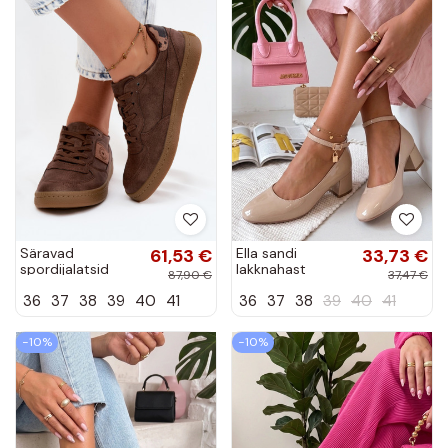
Säravad
61,53 €
Ella sandi
33,73 €
spordijalatsid
lakknahast
87,90 €
37,47 €
naistele Big Star
sandaalid
36
37
38
39
40
41
36
37
38
39
40
41
UU274017 pruuni
värvi
−10%
−10%