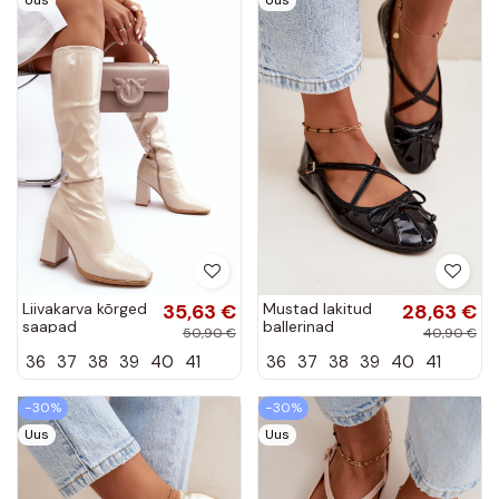
Liivakarva kõrged
35,63 €
Mustad lakitud
28,63 €
saapad
ballerinad
50,90 €
40,90 €
kontsadega ja
rihmadega
36
37
38
39
40
41
36
37
38
39
40
41
lakiefektiga
Kokardką
Mlokva
−30%
−30%
Uus
Uus