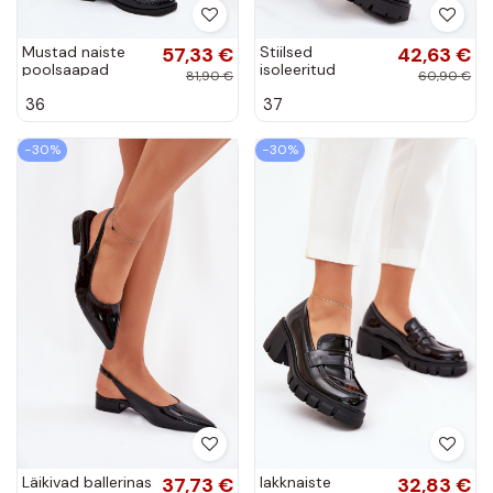
Mustad naiste
57,33 €
Stiilsed
42,63 €
poolsaapad
isoleeritud
81,90 €
60,90 €
lakiefektiga ja
pahkluu saapad
36
37
kaunistatud
läikiva efekti ja
reljeefidega
kaunistatud
Vinceza 16477
kontsaga mustas
−30%
−30%
Vivessa
Läikivad ballerinas
37,73 €
lakknaiste
32,83 €