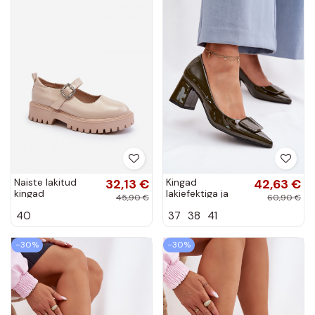
Naiste lakitud
32,13 €
Kingad
42,63 €
kingad
lakiefektiga ja
45,90 €
60,90 €
klambritega beeži
ornamentidega
40
37
38
41
värvi Lindnessa
kontsaga chaki
värvitoonis
Isoline
−30%
−30%