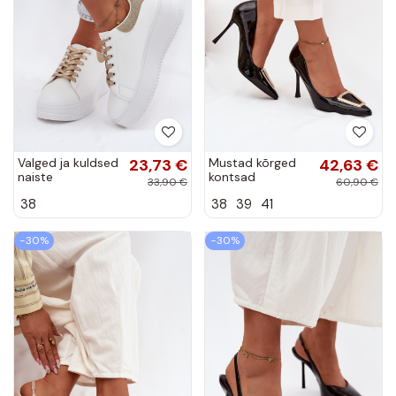
Valged ja kuldsed
23,73 €
Mustad kõrged
42,63 €
naiste
kontsad
33,90 €
60,90 €
spordijalatsid
lakiefektiga ja
38
38
39
41
platvormiga
kuldsete
kunstnahast
detailidega
Calinae
Paivelle
−30%
−30%