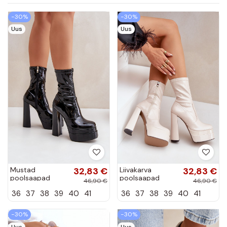
−30%
−30%
Uus
Uus
Mustad
32,83 €
Liivakarva
32,83 €
poolsaapad
poolsaapad
46,90 €
46,90 €
platvormiga ja
platvormiga ja
36
37
38
39
40
41
36
37
38
39
40
41
lakiefektiga
lakiefektiga
Lotisha
Lotisha
−30%
−30%
Uus
Uus