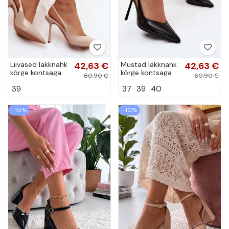
Liivased lakknahk
42,63 €
Mustad lakknahk
42,63 €
kõrge kontsaga
kõrge kontsaga
60,90 €
60,90 €
sandaalid
sandaalid
39
37
39
40
kunstnahast
kunstnahast
Calera
Calera
−10%
−10%