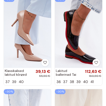
Klassikalised
39,13 €
Lakitud
112,63 €
lakitud kõrged
ballerinad Tai
55,90 €
160,90 €
kontsad liivakarva
turiciejka K7463-
37
39
40
36
37
38
39
40
41
kunstnahast Odira
01 must
−30%
−30%