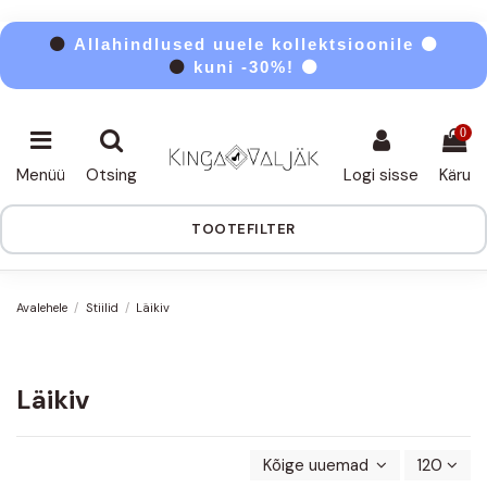
⚫
Allahindlused uuele kollektsioonile ⚫
⚫
kuni -30%! ⚫
0
Menüü
Otsing
Logi sisse
Käru
TOOTEFILTER
Avalehele
Stiilid
Läikiv
Läikiv
Kõige uuemad enne
120