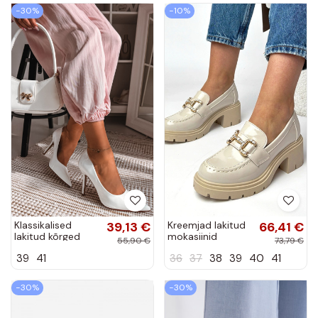
−30%
−10%
Klassikalised
39,13 €
Kreemjad lakitud
66,41 €
lakitud kõrged
mokasiinid
55,90 €
73,79 €
kontsad valgest
kontsaga ja
39
41
36
37
38
39
40
41
kunstnahast
tsirkonitega Paola
−30%
−30%