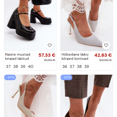
Naiste mustad
57,33 €
Hõbedane läikiv
42,63 €
kingad lakitud
kõrged kontsad
81,90 €
60,90 €
efekti ja
avatud kontsaga
37
38
39
40
36
37
38
39
platvormiga Big
Marcella
Star NN274004
−30%
−30%