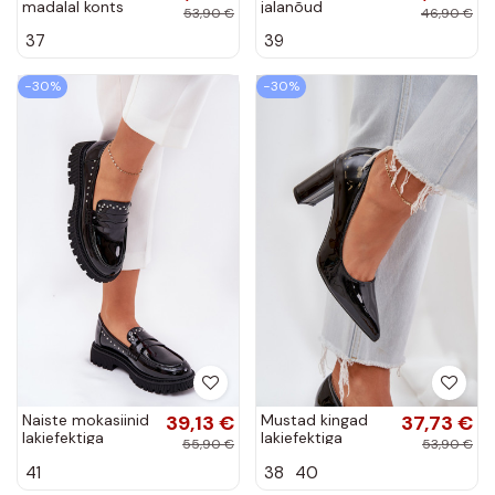
madalal konts
jalanõud
53,90 €
46,90 €
mustas värviga
paksudel
37
39
Testori
kontsadel
mustad Felonith
−30%
−30%
Naiste mokasiinid
39,13 €
Mustad kingad
37,73 €
lakiefektiga
lakiefektiga
55,90 €
53,90 €
mustas Įjungtallae
sambal Kilanne
41
38
40