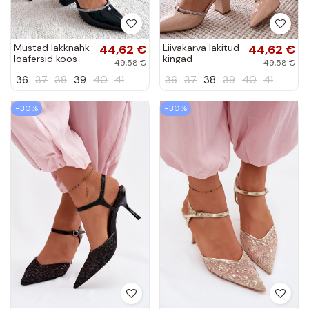
Mustad lakknahk
44,62 €
Liivakarva lakitud
44,62 €
loafersid koos
kingad
49,58 €
49,58 €
tsirkonitega
tsirkonitega
36
37
38
39
40
41
36
37
38
39
40
41
Victoria
Victoria
−30%
−30%