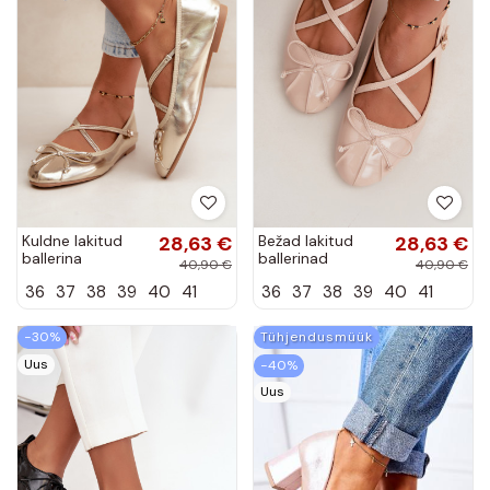
Kuldne lakitud
28,63 €
Bežad lakitud
28,63 €
ballerina
ballerinad
40,90 €
40,90 €
rihmadega
rihmadega
36
37
38
39
40
41
36
37
38
39
40
41
Kokardką
Kokardką
−30%
Tühjendusmüük
Uus
−40%
Uus