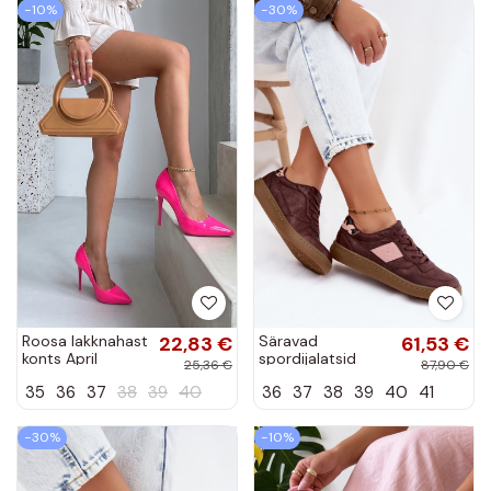
−10%
−30%
Roosa lakknahast
22,83 €
Säravad
61,53 €
konts April
spordijalatsid
25,36 €
87,90 €
naistele Big Star
35
36
37
38
39
40
36
37
38
39
40
41
UU274016
burgundia värvi
−30%
−10%