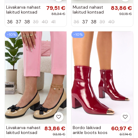
Liivakarva nahast
79,51 €
Mustad nahast
83,86 €
lakitud kontsad
lakitud kontsad
88,34 €
93,18 €
sambal Cambell
sambal Cambell
36
37
38
39
40
41
36
37
38
39
40
−10%
−10%
Liivakarva nahast
83,86 €
Bordo läikivad
60,97 €
lakitud kontsad
ankle boots koos
93,18 €
67,74 €
sambal Cambell
kuldse varbaga