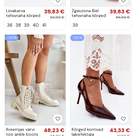
Liivakarva
39,83 €
Zgaszona Biel
39,83 €
tehisnaha kõrged
tehisnaha kõrged
56,90 €
56,90 €
kontsad
kontsad
36
38
39
40
41
39
lakiefektiga
lakiefektiga
Tropessa
Tropessa
−30%
−30%
Kreemjas värvi
48,23 €
Kõrged kontsad
43,33 €
töö ankle boots
lakiefektiga
68,90 €
61,90 €