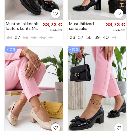
Mustad lakknahk
33,73 €
Must läikivad
33,73 €
loafers konts Mia
sandaalid
37,47 €
37,47 €
kontsaga Gianna
36
37
38
39
40
41
36
37
38
39
40
41
−10%
−10%