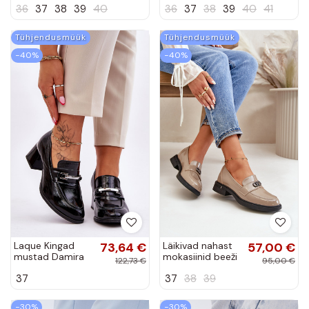
36
37
38
39
40
36
37
38
39
40
41
Marilyn
Tühjendusmüük
Tühjendusmüük
−40%
−40%
Laque Kingad
73,64 €
Läikivad nahast
57,00 €
mustad Damira
mokasiinid beeži
122,73 €
95,00 €
värvi Vinceza
37
37
38
39
58409
−30%
−30%