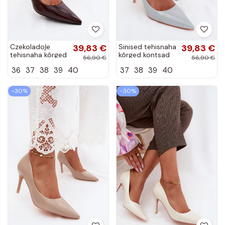
CzekoladoĮe
39,83 €
Sinised tehisnaha
39,83 €
tehisnaha kõrged
kõrged kontsad
56,90 €
56,90 €
kontsad
lakiefektiga
36
37
38
39
40
37
38
39
40
lakiefektiga
Tropessa
Tropessa
−30%
−30%