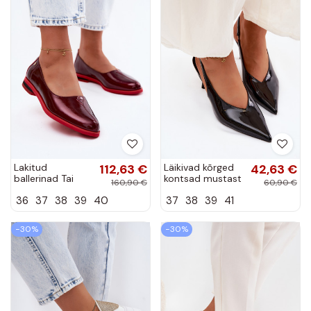
Lakitud
112,63 €
Läikivad kõrged
42,63 €
ballerinad Tai
kontsad mustast
160,90 €
60,90 €
turiciejka K7463-
kunstnahast
36
37
38
39
40
37
38
39
41
23 burgundi
Norvra
−30%
−30%