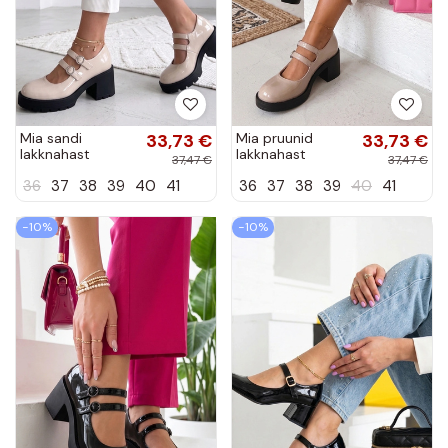
Mia sandi
33,73 €
Mia pruunid
33,73 €
lakknahast
lakknahast
37,47 €
37,47 €
sandaalid
sandaalid
36
37
38
39
40
41
36
37
38
39
40
41
−10%
−10%