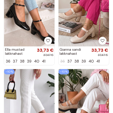
Ella mustad
33,73 €
Gianna sandi
33,73 €
lakknahast
lakknahast
37,47 €
37,47 €
sandaalid
sandaalid
36
37
38
39
40
41
36
37
38
39
40
41
−10%
−10%