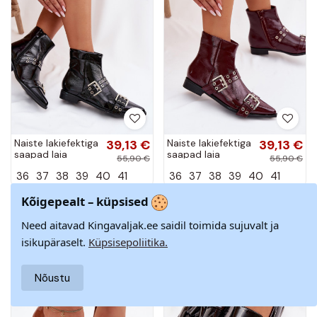
Naiste lakiefektiga
39,13 €
Naiste lakiefektiga
39,13 €
saapad laia
saapad laia
55,90 €
55,90 €
kontsaga, rihmade
kontsaga, rihmade
36
37
38
39
40
41
36
37
38
39
40
41
ja klambritega
ja klambritega
mustades
bordoopunastes...
toonides Hamira
Kõigepealt – küpsised
−30%
−30%
Need aitavad Kingavaljak.ee saidil toimida sujuvalt ja
isikupäraselt.
Küpsisepoliitika.
Nõustu