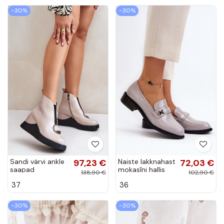
−30%
−30%
Sandi värvi ankle
97,23 €
Naiste lakknahast
72,03 €
saapad
mokasīni hallis
138,90 €
102,90 €
platvormiga ja
värvuses Nerilaja
37
36
lakiefektiga D&A
MR880-136
−30%
−30%