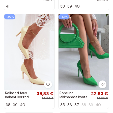
läikeefektiga
kunstnahast
41
38
39
40
Ravanthia
CzekoladoĮe
Fionnel
−30%
−10%
Kollased faux
39,83 €
Roheline
22,83 €
nahast kõrged
lakknahast konts
56,90 €
25,36 €
kontsad
April
38
39
40
35
36
37
38
39
40
lakiefektiga
Tropessa