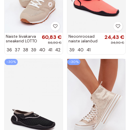
Naiste liivakarva
60,83 €
Neoonroosad
24,43 €
sneakerid LOTTO
naiste jalanõud
86,90 €
34,90 €
2401850U
PROINATER PRO-
36
37
38
39
40
41
42
39
40
41
EPICAN
26-48-125L
−30%
−30%