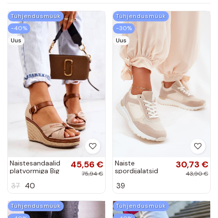
Tühjendusmüük
Tühjendusmüük
−40%
−30%
Uus
Uus
Naistesandaalid
45,56 €
Naiste
30,73 €
platvormiga Big
spordijalatsid
75,94 €
43,90 €
Star beeži värvi
Laaksona
37
40
39
Tühjendusmüük
Tühjendusmüük