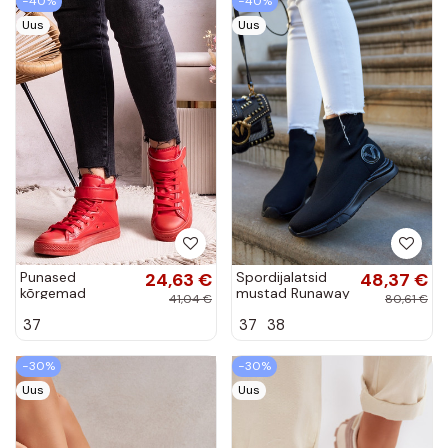
−40%
−40%
Uus
Uus
Punased
24,63 €
Spordijalatsid
48,37 €
kõrgemad
mustad Runaway
41,04 €
80,61 €
spordijalatsid
37
37
38
kunstnahast
Bonbonita
−30%
−30%
Uus
Uus