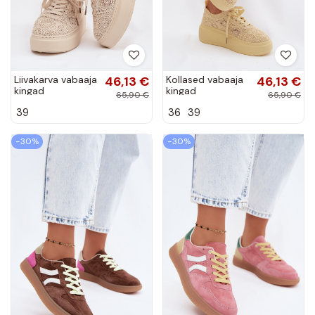
Liivakarva vabaaja
46,13 €
Kollased vabaaja
46,13 €
kingad
kingad
65,90 €
65,90 €
platvormiga ja
platvormiga ja
39
36
39
pitsimotiividega
pitsimotiividega
Evalora
Evalora
−30%
−30%