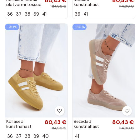
80,43 €
80,43 €
platvormi tossud
kunstnahast
114,90 €
114,90 €
Coressa
platvormi tossud
36
37
38
39
41
36
41
Coralia
−30%
−30%
Kollased
80,43 €
Bežedad
80,43 €
kunstnahast
kunstnahast
114,90 €
114,90 €
platvormi tossud
platvormi tossud
36
37
38
39
40
41
Coralia
Coralia