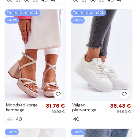
Jesavella
Jesavella
Tühjendusmüük
Tühjendusmüük
−40%
−30%
Moodsad kõrge
31,76 €
Valged
38,43 €
kontsaga
platvormiga
52,93 €
54,90 €
sandaalid beeži
sneakers eko
39
40
40
värvi Secret Rose
nahast Vhisper
−30%
−30%