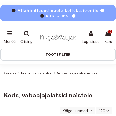
⚫
Allahindlused uuele kollektsioonile ⚫
⚫
kuni -30%! ⚫
0
Menüü
Otsing
Logi sisse
Käru
TOOTEFILTER
Avalehele
Jalatsid, naiste jalatsid
Keds, vabaajajalatsid naistele
Keds, vabaajajalatsid naistele
Kõige uuemad enne
120