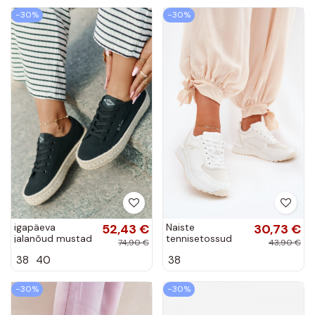
−30%
−30%
igapäeva
52,43 €
Naiste
30,73 €
jalanõud mustad
tennisetossud
74,90 €
43,90 €
Lee Cooper
valges Laaksona
38
40
38
LCIN-25-44-
3216
−30%
−30%