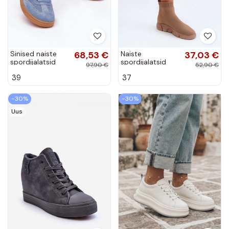
Sinised naiste
68,53 €
Naiste
37,03 €
spordijalatsid
spordijalatsid
97,90 €
52,90 €
kunstnahast
sokitüüpi
39
37
Paliana
varrukaga beežis
Zirila
−30%
−30%
Uus