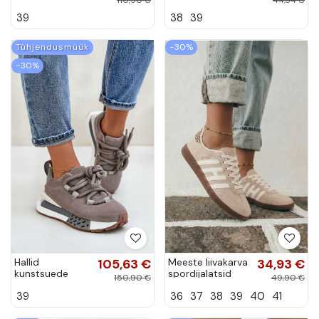
platvormi
beeži värvi Born
39
38
39
spordijalatsid
This Way
eemaldatavate
märgistega
Tühjendusmüük
−30%
Vinceza 89102
−30%
Hallid
105,63 €
Meeste liivakarva
34,93 €
kunstsuede
spordijalatsid
150,90 €
49,90 €
spordijalatsid
rihmadega
39
36
37
38
39
40
41
platvormiga ja
Chrissy
paksude