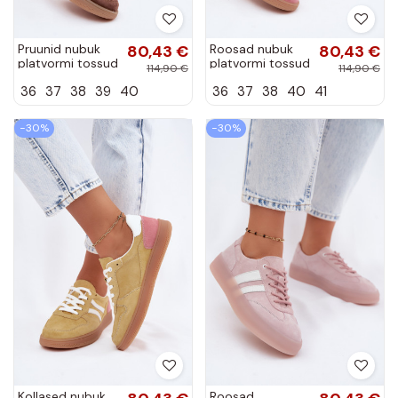
Pruunid nubuk
80,43 €
Roosad nubuk
80,43 €
platvormi tossud
platvormi tossud
114,90 €
114,90 €
Coressa
Coressa
36
37
38
39
40
36
37
38
40
41
−30%
−30%
Kollased nubuk
Roosad