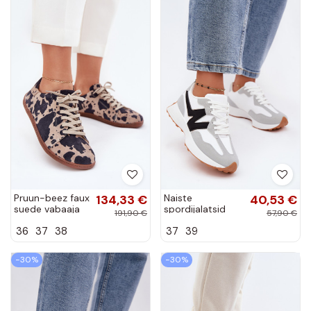
Pruun-beez faux
134,33 €
Naiste
40,53 €
suede vabaaja
spordijalatsid
191,90 €
57,90 €
jalanõud
valged-hallid
36
37
38
37
39
Barefoot Zazoo
Britma
N1120
−30%
−30%