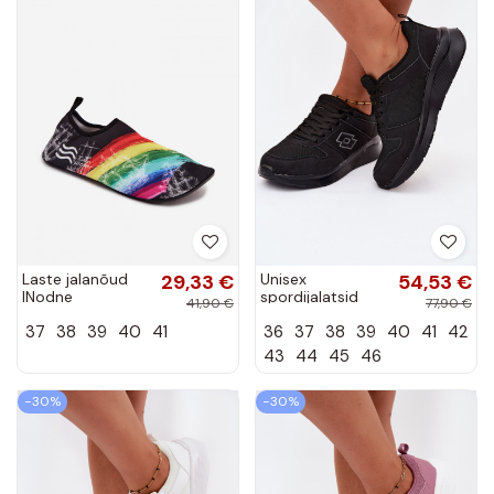
Laste jalanõud
29,33 €
Unisex
54,53 €
INodne
spordijalatsid
41,90 €
77,90 €
PROINATER PRO-
LOTTO 2401651U
37
38
39
40
41
36
37
38
39
40
41
42
23-34-109L
SOBRIO OC
erinevates
mustad
43
44
45
46
värvides
−30%
−30%