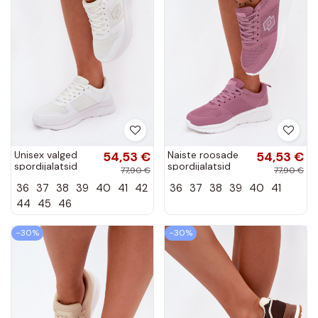
Unisex valged
54,53 €
Naiste roosade
54,53 €
spordijalatsid
spordijalatsid
77,90 €
77,90 €
LOTTO 2401651U
LOTTO 2401650U
36
37
38
39
40
41
42
36
37
38
39
40
41
SOBRIO OC
SOBRIO
44
45
46
−30%
−30%