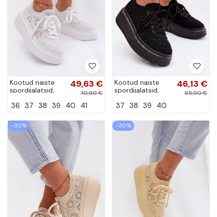
Kootud naiste
49,63 €
Kootud naiste
46,13 €
spordijalatsid,
spordijalatsid,
70,90 €
65,90 €
valge värvi,
musta värvi,
36
37
38
39
40
41
37
38
39
40
Evalora
Evalora
−30%
−30%