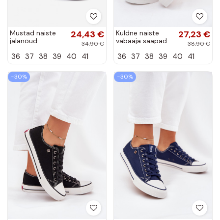
Mustad naiste
24,43 €
Kuldne naiste
27,23 €
jalanõud
vabaaja saapad
34,90 €
38,90 €
kleepuvate
platvormil
36
37
38
39
40
41
36
37
38
39
40
41
kinnitustega
INildrose
PROINATER PRO-
26-48-114L
−30%
−30%