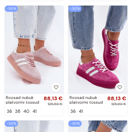
−30%
−30%
Roosad nubuk
88,13 €
Roosad nubuk
88,13 €
platvormi tossud
platvormi tossud
125,90 €
125,90 €
Artelle
Artelle
36
38
40
41
36
41
−30%
−30%