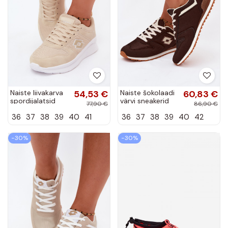
Naiste liivakarva
54,53 €
Naiste šokolaadi
60,83 €
spordijalatsid
värvi sneakerid
77,90 €
86,90 €
LOTTO 2401650U
LOTTO 2401850U
36
37
38
39
40
41
36
37
38
39
40
42
SOBRIO
EPICAN
−30%
−30%