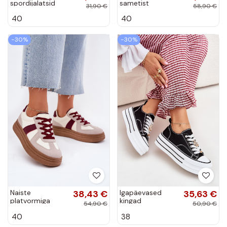
spordijalatsid
sametist
31,90 €
58,90 €
mudel Hanelor
spordijalatsid
40
40
platvormiga
Corynelle
−30%
−30%
Naiste
38,43 €
Igapäevased
35,63 €
platvormiga
kingad
54,90 €
50,90 €
sneakersid
platvormiga
40
38
burgundia Dovina
kuldse ja musta
Fiorina