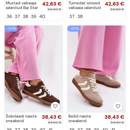
Mustad vabaaja
42,63 €
Tumedat sinised
42,63 €
jalanõud Big Star
vabaaja jalanõud
60,90 €
60,90 €
DD274A236
Big Star
36
37
38
39
40
37
38
DD274A235
−30%
−30%
Šokolaadi naiste
38,43 €
Bežid naiste
38,43 €
sneakerid
sneakerid
54,90 €
54,90 €
kunstnahast
kunstnahast
36
37
38
39
40
41
36
37
38
39
40
41