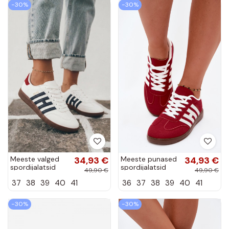
paeltega Artiker
−30%
−30%
54C1463
Meeste valged
34,93 €
Meeste punased
34,93 €
spordijalatsid
spordijalatsid
49,90 €
49,90 €
rihmadega
rihmadega
37
38
39
40
41
36
37
38
39
40
41
Chrissy
Chrissy
−30%
−30%