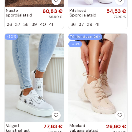
Naiste
60,83 €
Pitsilised
54,53 €
spordijalatsid
Spordijalatsid
86,90 €
77,90 €
LOTTO 2401930U
BIG STAR
36
37
38
39
40
41
36
37
39
41
CALENTO
W274925 valget
Šokolaad
värvi
−30%
Tühjendusmüük
−40%
Valged
77,63 €
Moekad
26,60 €
kunstnahast
vabaajajalatsid
110,90 €
44,34 €