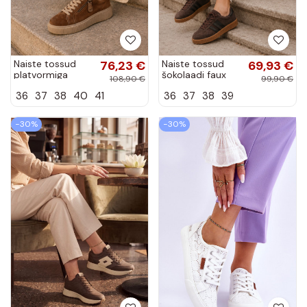
Naiste tossud
76,23 €
Naiste tossud
69,93 €
platvormiga
šokolaadi faux
108,90 €
99,90 €
pruuni faux suede
suede Bellmont
36
37
38
40
41
36
37
38
39
Corisa
−30%
−30%