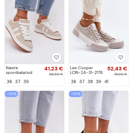
Naiste
41,23 €
Lee Cooper
52,43 €
spordijalatsid
LCIN-24-31-2178
58,90 €
74,90 €
triibuliste liivavärvi
hallid vabaaja
36
37
39
36
37
38
39
41
Cascade
jalanõud paksu
tallaga
−30%
−30%