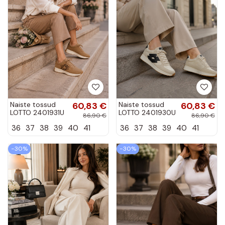
Naiste tossud
60,83 €
Naiste tossud
60,83 €
LOTTO 2401931U
LOTTO 2401930U
86,90 €
86,90 €
CALENTO pruunis
CALENTO
36
37
38
39
40
41
36
37
38
39
40
41
leopardimustriga
tuhmvalges
−30%
−30%