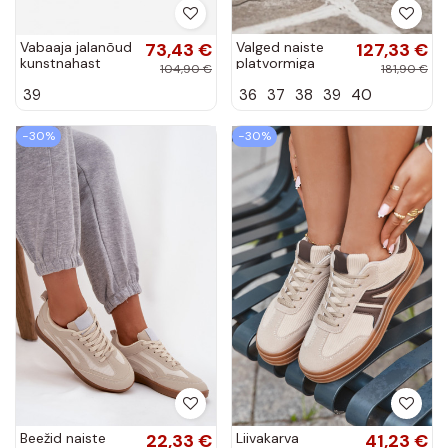
Vabaaja jalanõud
73,43 €
Valged naiste
127,33 €
kunstnahast
platvormiga
104,90 €
181,90 €
platvormiga hallis
spordijalatsid
39
36
37
38
39
40
Big Star
GOE SS2N4021
MM274005
−30%
−30%
Beežid naiste
22,33 €
Liivakarva
41,23 €