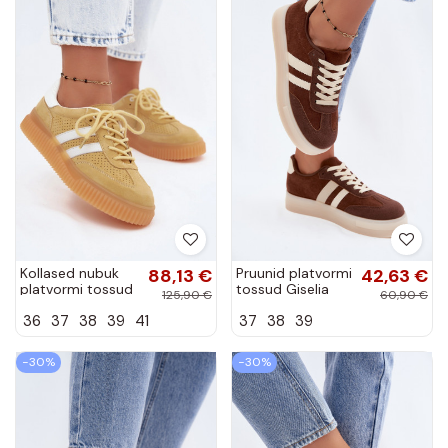
Kollased nubuk
88,13 €
Pruunid platvormi
42,63 €
platvormi tossud
tossud Giselia
125,90 €
60,90 €
Artelle
36
37
38
39
41
37
38
39
−30%
−30%