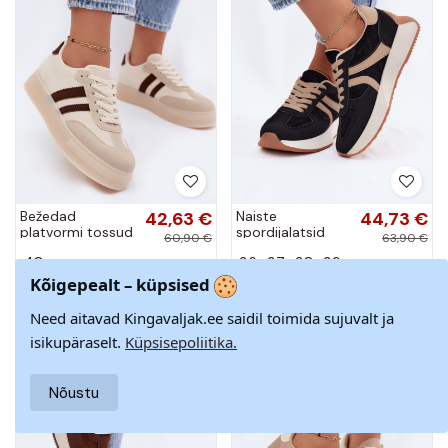
Bežedad
42,63 €
Naiste
44,73 €
platvormi tossud
spordijalatsid
60,90 €
63,90 €
Giselia
platvormiga
40
36
37
38
39
musta värvi
Laurelia
Kõigepealt – küpsised
−30%
−30%
Need aitavad Kingavaljak.ee saidil toimida sujuvalt ja
isikupäraselt.
Küpsisepoliitika.
Nõustu