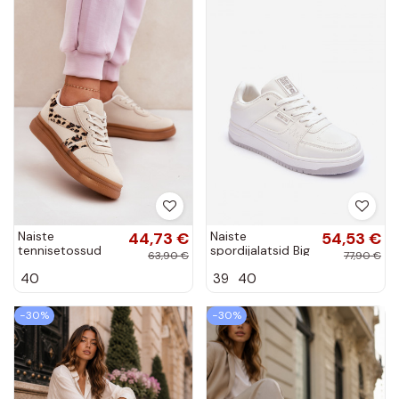
Naiste
44,73 €
Naiste
54,53 €
tennisetossud
spordijalatsid Big
63,90 €
77,90 €
platvormiga ja
Star MM274354
40
39
40
leopardimustriga
valges värvuses
sandiga Totter
−30%
−30%