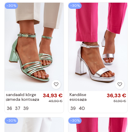
−30%
−30%
sandaalid kõrge
34,93 €
Kandilise
36,33 €
jämeda kontsaga
esiosaga
49,90 €
51,90 €
rihmadega
seemisnahast
36
37
39
39
40
Rohelist värvi
kõrged kontsad
Enitia
Hõbedat värvi
Merila
−30%
−30%