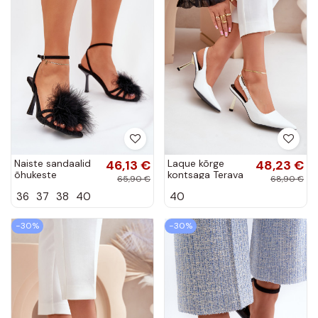
Naiste sandaalid
46,13 €
Laque kõrge
48,23 €
õhukeste
kontsaga Terava
65,90 €
68,90 €
kontsadega
ninaga jalatsid
36
37
38
40
40
sulgedega must
valget värvi
Xaliope
Filona
−30%
−30%