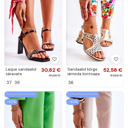
Laque sandaalid
30,82 €
Sandaalid kõrge
52,58 €
säravate
jämeda kontsaga
51,36 €
87,63 €
kristallidega
Kuldset värvi
37
39
36
mustad
Salvio
Benedett
Tühjendusmüük
Tühjendusmüük
−40%
−40%