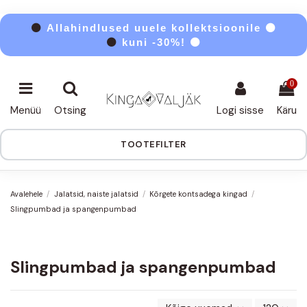
⚫
Allahindlused uuele kollektsioonile ⚫
⚫
kuni -30%! ⚫
0
Menüü
Otsing
Logi sisse
Käru
TOOTEFILTER
Avalehele
Jalatsid, naiste jalatsid
Kõrgete kontsadega kingad
Slingpumbad ja spangenpumbad
Slingpumbad ja spangenpumbad