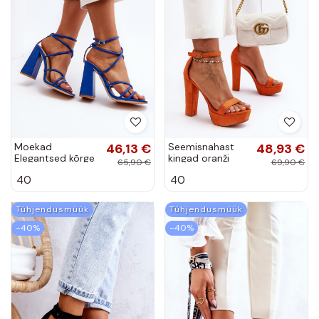
Moekad
46,13 €
Seemisnahast
48,93 €
Elegantsed kõrge
kingad oranži
65,90 €
69,90 €
kontsaga
värvi Essence
40
40
sandaalid Sinist
värvi Josette
Tühjendusmüük
Tühjendusmüük
−40%
−40%