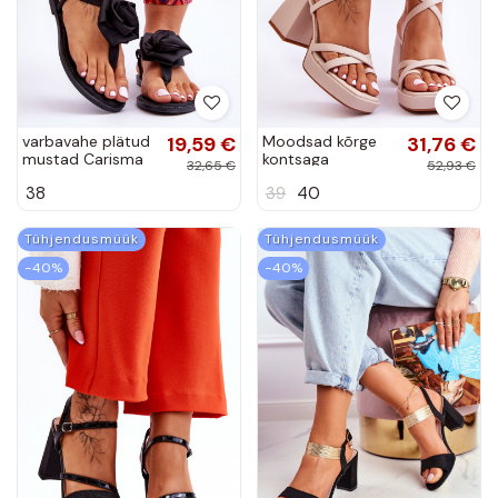
varbavahe plätud
19,59 €
Moodsad kõrge
31,76 €
mustad Carisma
kontsaga
32,65 €
52,93 €
sandaalid beeži
38
39
40
värvi Secret Rose
Tühjendusmüük
Tühjendusmüük
−40%
−40%