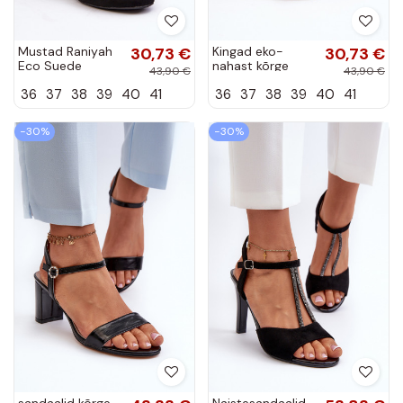
Mustad Raniyah
30,73 €
Kingad eko-
30,73 €
Eco Suede
nahast kõrge
43,90 €
43,90 €
kontsapumbad
jämeda kontsaga
36
37
38
39
40
41
36
37
38
39
40
41
Kuldset värvi
Raniyah
−30%
−30%
sandaalid kõrge
Naistesandaalid