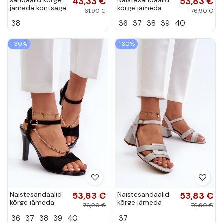
43,33 €
53,83 €
jämeda kontsaga
kõrge jämeda
61,90 €
76,90 €
mustad Glindra
kontsaga Ze
38
36
37
38
39
40
Zdobionymi
Paskami Sergio
Leone SK924
−30%
−30%
mustad
Naistesandaalid
53,83 €
Naistesandaalid
53,83 €
kõrge jämeda
kõrge jämeda
76,90 €
76,90 €
kontsaga owe
kontsaga eko-
36
37
38
39
40
37
Sergio Leone
nahast Sergio