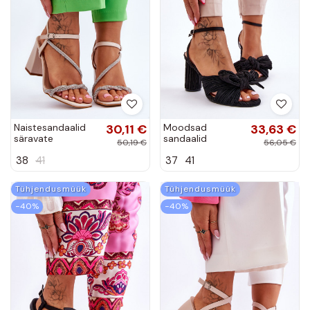
Naistesandaalid
30,11 €
Moodsad
33,63 €
säravate
sandaalid
50,19 €
56,05 €
kristallidega kõrge
lipsukesega kõrge
38
41
37
41
jämeda kontsaga
jämeda kontsaga
beeži värvi
mustad Callum
Carlotta
Tühjendusmüük
Tühjendusmüük
−40%
−40%