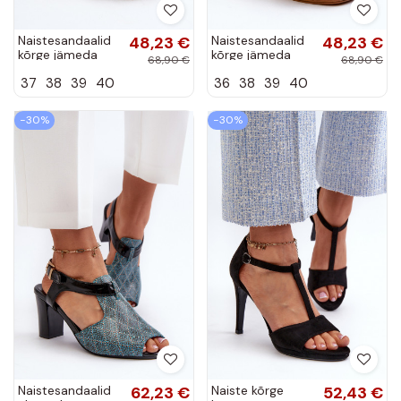
Naistesandaalid
48,23 €
Naistesandaalid
48,23 €
kõrge jämeda
kõrge jämeda
68,90 €
68,90 €
kontsaga eko-
kontsaga eko-
37
38
39
40
36
38
39
40
nahast Kuldset
nahast mustad
värvi Assames
Assames
−30%
−30%
Naistesandaalid
62,23 €
Naiste kõrge
52,43 €