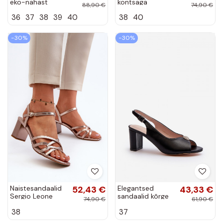
eko-nahast
kontsaga
88,90 €
74,90 €
Türkiisivärvi
sandaalid Eco
36
37
38
39
40
38
40
Queenmarie
Suede, must
Obdaria
−30%
−30%
Naistesandaalid
52,43 €
Elegantsed
43,33 €
Sergio Leone
sandaalid kõrge
74,90 €
61,90 €
SK065 Kuldset
jämeda kontsaga
38
37
värvi
kaunistustega
mustad Trasea