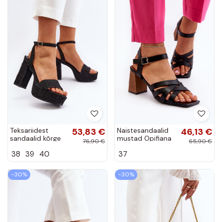
Teksariidest
53,83 €
Naistesandaalid
46,13 €
sandaalid kõrge
mustad Opifiana
76,90 €
65,90 €
jämeda kontsaga
38
39
40
37
mustad Acrana
−30%
−30%