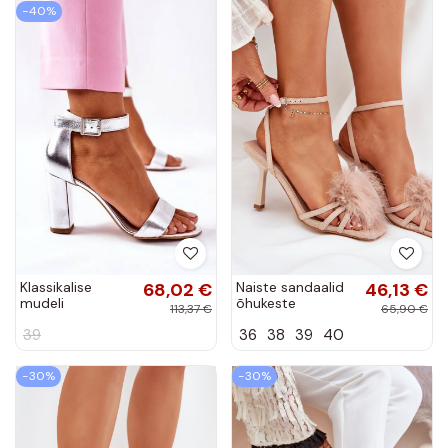
−40%
Klassikalise
68,02 €
Naiste sandaalid
46,13 €
mudeli
õhukeste
113,37 €
65,90 €
naistesandaalid
kontsadega
39
36
38
39
40
naturaalsest
sulgedega
nahast Hõbedat
liivakarva Xaliope
värvi Laura Messi
−30%
−30%