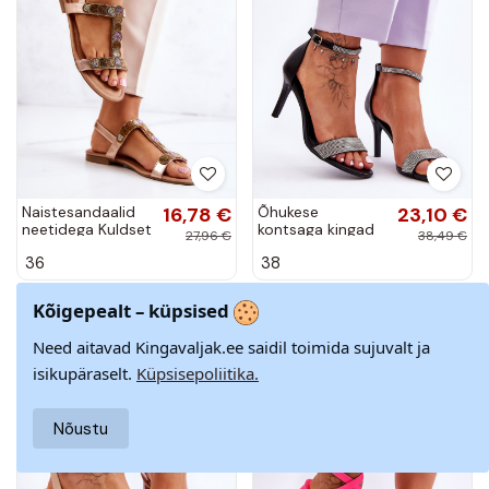
Naistesandaalid
16,78 €
Õhukese
23,10 €
neetidega Kuldset
kontsaga kingad
27,96 €
38,49 €
värvi Julies
mustad Perfecto
36
38
Kõigepealt – küpsised
Tühjendusmüük
Tühjendusmüük
−40%
−40%
Need aitavad Kingavaljak.ee saidil toimida sujuvalt ja
isikupäraselt.
Küpsisepoliitika.
Nõustu