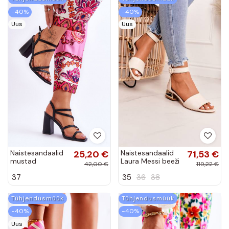
−40%
−40%
Uus
Uus
Naistesandaalid
25,20 €
Naistesandaalid
71,53 €
mustad
Laura Messi beeži
42,00 €
119,22 €
Florentina
värvi
37
35
36
38
Tühjendusmüük
Tühjendusmüük
−40%
−40%
Uus