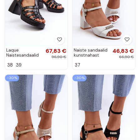
Laque
67,83 €
Naiste sandaalid
46,83 €
Naistesandaalid
kunstnahast
96,90 €
66,90 €
mustad Aninifer
kontsadega
38
39
37
kaunite
detailidega
hõbedased Narhi
−30%
−30%