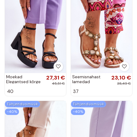
Moekad
27,31 €
Seemisnahast
23,10 €
Elegantsed kõrge
lamedad
45,51 €
38,49 €
kontsaga
sandaalid beeži
40
37
sandaalid
värvi Dallas
rihmadega
mustad Shemira
Tühjendusmüük
Tühjendusmüük
−40%
−40%