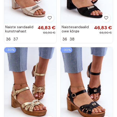
Naiste sandaalid
46,83 €
Naistesandaalid
46,83 €
kunstnahast
owe kõrge
66,90 €
66,90 €
kontsadega
jämeda kontsaga
36
37
36
38
kaunite
mustad Narhi
detailidega
kuldsed Narhi
−30%
−30%