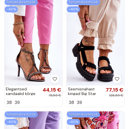
Tühjendusmüük
Tühjendusmüük
−40%
−40%
Elegantsed
44,15 €
Seemisnahast
77,15 €
sandaalid kõrge
kingad Big Star
73,59 €
128,59 €
jämeda kontsaga
mustad
38
39
38
39
neetidega
Hõbedat värvi
Jenesis
Tühjendusmüük
Tühjendusmüük
−40%
−40%