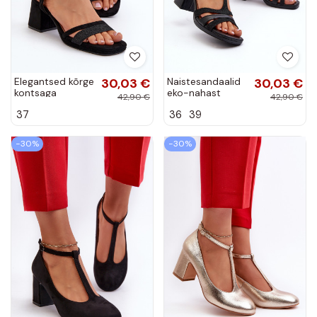
Elegantsed kõrge
30,03 €
Naistesandaalid
30,03 €
kontsaga
eko-nahast
42,90 €
42,90 €
sandaalid Z
mustad Lyana
37
36
39
Błyszczącym em
mustad Tessata
−30%
−30%