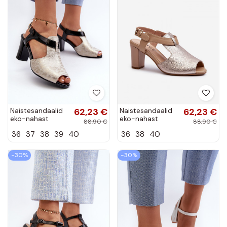
Naistesandaalid
62,23 €
Naistesandaalid
62,23 €
eko-nahast
eko-nahast
88,90 €
88,90 €
Kuldset värvi-
Kuldset värvi
36
37
38
39
40
36
38
40
mustad
Queenmarie
Queenmarie
−30%
−30%