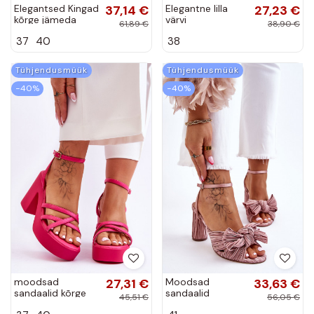
Elegantsed Kingad
37,14 €
Elegantne lilla
27,23 €
kõrge jämeda
värvi
61,89 €
38,90 €
kontsaga
seemisnahast
37
40
38
lipsukesega
kõrged kontsad
tumeroosad värvi
platvormiga
Hettie
Verda
Tühjendusmüük
Tühjendusmüük
−40%
−40%
moodsad
27,31 €
Moodsad
33,63 €
sandaalid kõrge
sandaalid
45,51 €
56,05 €
jämeda kontsaga
lipsukesega kõrge