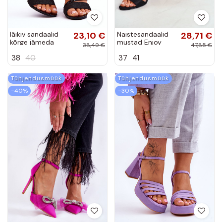
läikiv sandaalid
23,10 €
Naistesandaalid
28,71 €
kõrge jämeda
mustad Enjoy
38,49 €
47,85 €
kontsaga mustad
38
40
37
41
Alicia
Tühjendusmüük
Tühjendusmüük
−40%
−30%