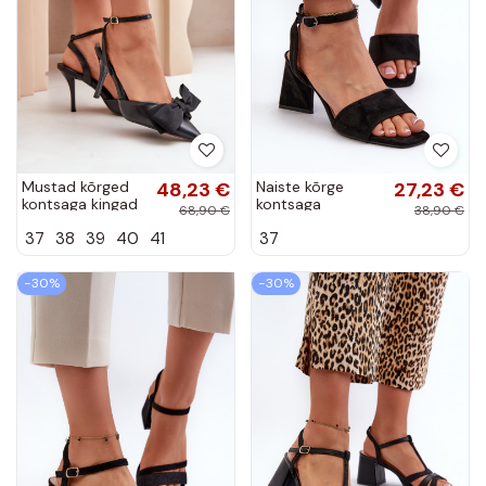
Mustad kõrged
48,23 €
Naiste kõrge
27,23 €
kontsaga kingad
kontsaga
68,90 €
38,90 €
lipsudega
sandaalid Eco
37
38
39
40
41
37
kunstnahast
Suede Black
Volamia
Upttima
materjalist
−30%
−30%