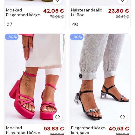
Moekad
42,05 €
Naistesandaalid
23,80 €
Elegantsed kõrge
Lu Boo
70,08 €
39,67 €
kontsaga
leopardimustriga
37
40
sandaalid
mustad Fall In
rihmadega
Love
Shemira
−30%
−30%
Moekad
53,83 €
Elegantsed kõrge
40,53 €
Elegantsed kõrge
kontsaga
76,90 €
57,90 €