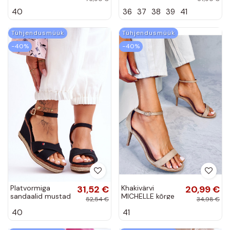
kontsaga
sandaalid
40
36
37
38
39
41
sandaalid
kristallidega
rihmadega
mustad S.Barski
tumeroosad värvi
MR1037-01
Tühjendusmüük
Tühjendusmüük
Shemira
−40%
−40%
Platvormiga
31,52 €
Khakivärvi
20,99 €
sandaalid mustad
MICHELLE kõrge
52,54 €
34,98 €
Janet
kontsaga kingad
40
41
õhukese
kontsaga