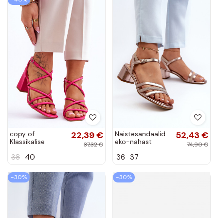
copy of
22,39 €
Naistesandaalid
52,43 €
Klassikalise
eko-nahast
37,32 €
74,90 €
mudeli sandaalid
Sergio Leone
38
40
36
37
kõrge jämeda
SK046 Kuldset
kontsaga
värvi
tumeroosad värvi
−30%
−30%
Lucetta