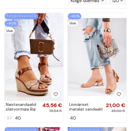
Kõige uuemad enne
120
Tühjendusmüük
−40%
Uus
−40%
Uus
Naistesandaalid
45,56 €
Liiviväriset
21,00 €
platvormiga Big
matalat sandaalit
75,94 €
35,00 €
Star beeži värvi
Vinceza
37
40
40
Tühjendusmüük
Tühjendusmüük