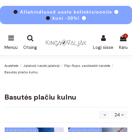
⚫
Allahindlused uuele kollektsioonile ⚫
⚫
kuni -30%! ⚫
0
Menüü
Otsing
Logi sisse
Käru
Avalehele
Jalatsid, naiste jalatsid
Flip-flops, sandaalid naistele
Basutės plačiu kulnu
Basutės plačiu kulnu
24
Tühjendusmüük
Tühjendusmüük