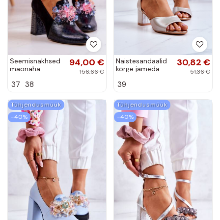
Seemisnakhsed
94,00 €
Naistesandaalid
30,82 €
maonaha-
kõrge jämeda
156,66 €
51,36 €
imitatsiooniga
kontsaga Vinceza
37
38
39
saapad kingad
kuldset värvi
kõrge jämeda
kontsaga
Tühjendusmüük
Tühjendusmüük
mustad Sofie
−40%
−40%