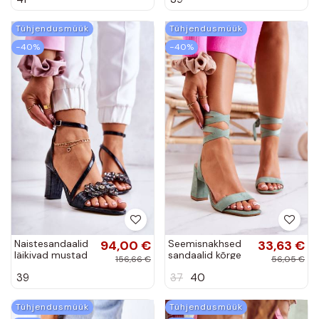
Tühjendusmüük
Tühjendusmüük
−40%
−40%
Naistesandaalid
94,00 €
Seemisnakhsed
33,63 €
läikivad mustad
sandaalid kõrge
156,66 €
56,05 €
Ramona
jämeda kontsaga
39
37
40
Rohelist värvi
Sharlene
Tühjendusmüük
Tühjendusmüük