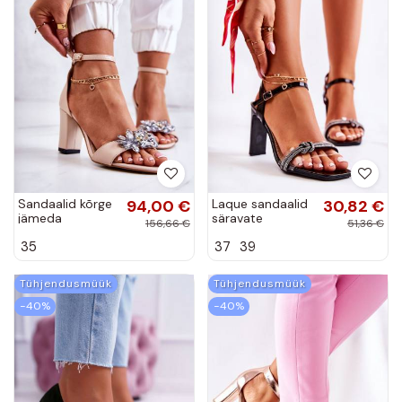
Sandaalid kõrge
94,00 €
Laque sandaalid
30,82 €
jämeda
säravate
156,66 €
51,36 €
kontsaga
kristallidega
35
37
39
kaunistustega
mustad
beeži värvi
Benedett
Milessa
Tühjendusmüük
Tühjendusmüük
−40%
−40%