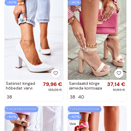
−40%
−40%
Satiinist kingad
79,96 €
Sandaalid kõrge
37,14 €
hõbedat värvi
jämeda kontsaga
133,26 €
61,89 €
beeži värvi
38
38
40
Medanos
Tühjendusmüük
Tühjendusmüük
−40%
−40%
Uus