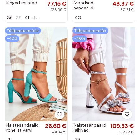
Kingad mustad
77,15 €
Moodsad
48,37 €
sandaalid
128,59 €
80,61 €
mustad Besso
36
39
41
42
40
Tühjendusmüük
Tühjendusmüük
−40%
−40%
Naistesandaalid
26,60 €
Naistesandaalid
109,33 €
rohelist värvi
läikivad
44,34 €
182,22 €
Anastasie
Hõbedat värvi
41
39
Ramona