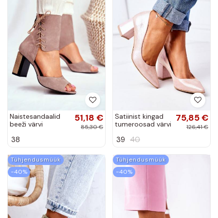
Naistesandaalid
51,18 €
Satiinist kingad
75,85 €
beeži värvi
tumeroosad värvi
85,30 €
126,41 €
seemisnakhsed
38
39
40
Tühjendusmüük
Tühjendusmüük
−40%
−40%