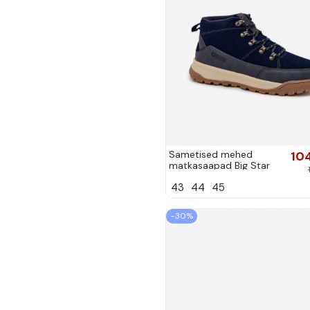
Sametised mehed
10
matkasaapad Big Star
SS174264 tumedsinine
43
44
45
−30%