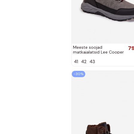
Meeste soojad
79
matkajalatsid Lee Cooper
LCJ-25-01-3722M hallis
41
42
43
värvis
−30%