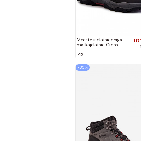
Meeste isolatsiooniga
10
matkajalatsid Cross
Jeans KK1R4027C musta
42
värviga
−30%