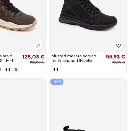
latsid
128,03 €
Mustad meeste soojad
55,93 €
ST MEN
matkasaapad INivelle
182,90 €
79,90 €
 khaki
3
44
45
44
−30%