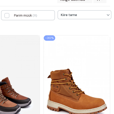
Kiire tarne
Parim müük
11
−30%