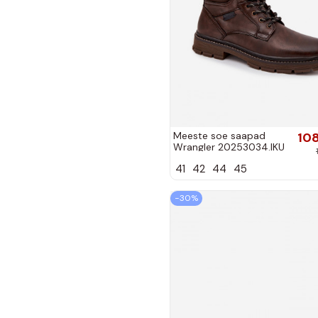
Meeste soe saapad
108
Wrangler 20253034.IKU
tumepruuni värvi
41
42
44
45
−30%