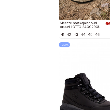
Meeste matkajalanõud
6
pruuni LOTTO 2400290U
KETCHAM
41
42
43
44
45
46
−30%