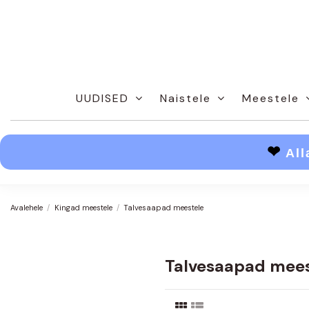
UUDISED
Naistele
Meestele
❤
All
Avalehele
Kingad meestele
Talvesaapad meestele
Talvesaapad mees