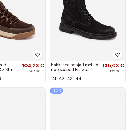
hed
104,23 €
Nahkased soojad mehed
135,03 €
ig Star
poolsaapad Big Star
148,90 €
192,90 €
n
OO174148 must
5
41
42
43
44
−30%