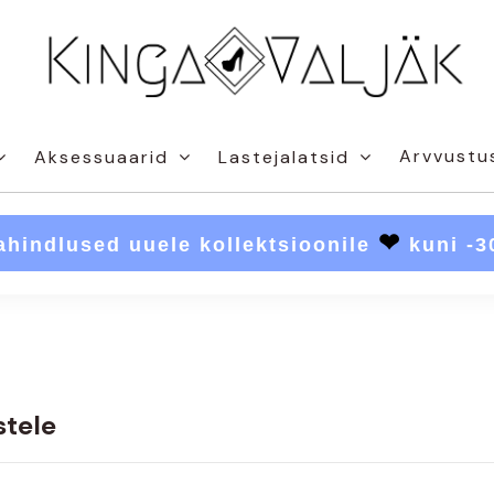
Arvvustu
Aksessuaarid
Lastejalatsid
❤
ahindlused uuele kollektsioonile
kuni -
tele