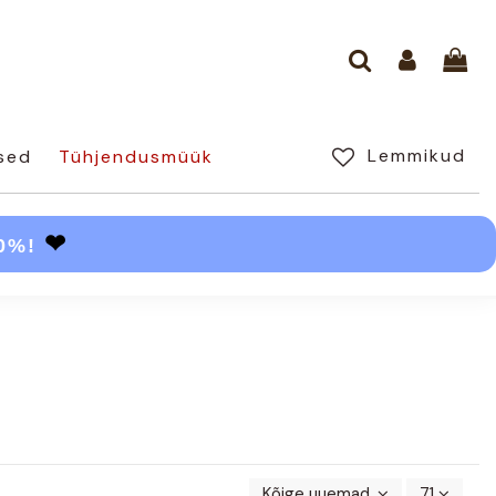
Lemmikud
sed
Tühjendusmüük
❤
30%!
Kõige uuemad enne
71