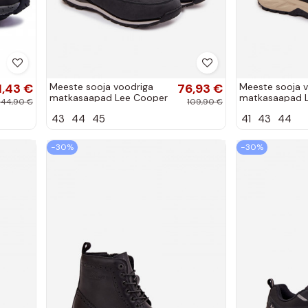
1,43 €
Meeste sooja voodriga
76,93 €
Meeste sooja 
matkasaapad Lee Cooper
matkasaapad 
144,90 €
109,90 €
LCJ-25-03-3844M must
LCJ-25-01-37
43
44
45
41
43
44
−30%
−30%