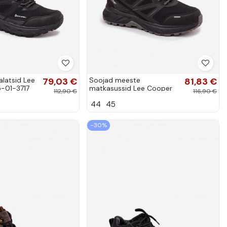
latsid Lee
79,03 €
Soojad meeste
81,83 €
-01-3717
matkasussid Lee Cooper
112,90 €
116,90 €
LCJ-25-01-3711 must
44
45
−30%