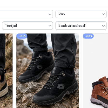
Värv
Tootjad
Saadaval aadressil
−30%
−30%