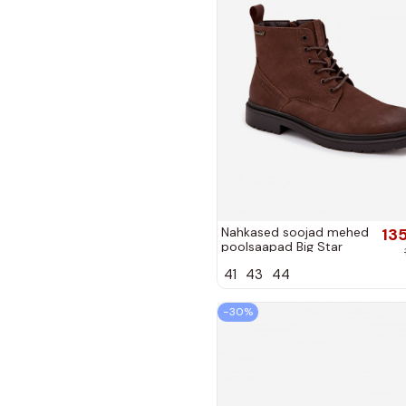
Nahkased soojad mehed
13
poolsaapad Big Star
OO174149 šokolaadi värvi
41
43
44
−30%