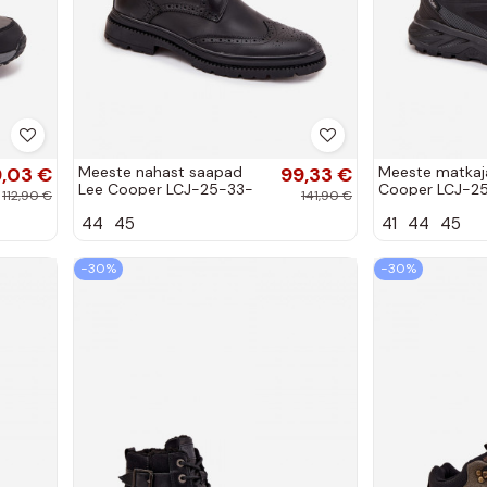
,03 €
Meeste nahast saapad
99,33 €
Meeste matkaja
Lee Cooper LCJ-25-33-
Cooper LCJ-25
112,90 €
141,90 €
3961 mustas värvis
mustas värvis
44
45
41
44
45
−30%
−30%