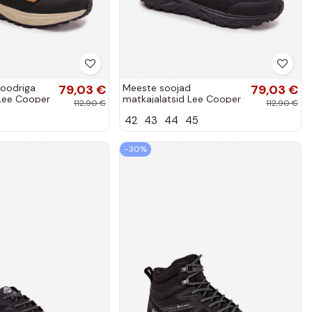
voodriga
79,03 €
Meeste soojad
79,03 €
Lee Cooper
matkajalatsid Lee Cooper
112,90 €
112,90 €
24M pruun
LCJ-25-01-3723M mustas
42
43
44
45
värvis
−30%