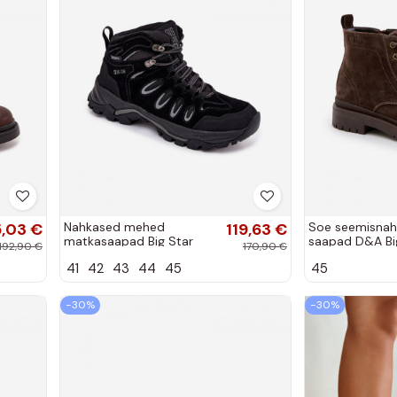
5,03 €
Nahkased mehed
119,63 €
Soe seemisnah
matkasaapad Big Star
saapad D&A Bi
192,90 €
170,90 €
OO17433 HI-POLY SYSTEM
OO174229, pru
41
42
43
44
45
45
must
−30%
−30%