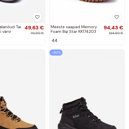
alanõud Tai
49,63 €
Meeste saapad Memory
94,43 €
i värvi
Foam Big Star KK174203
70,90 €
134,90 €
pruuni värvi
44
−30%