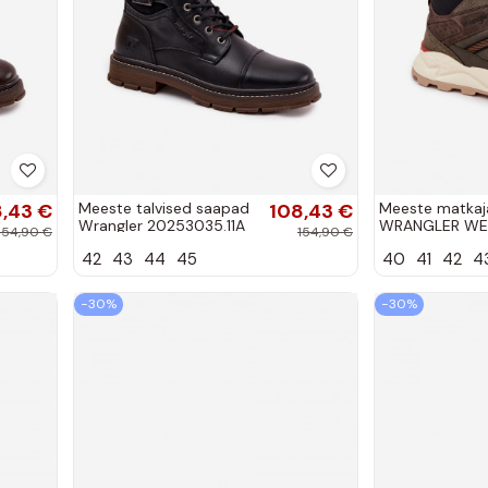
,43 €
Meeste talvised saapad
108,43 €
Meeste matkaja
Wrangler 20253035.11A
WRANGLER WE
154,90 €
154,90 €
tumepruun
MID 20253027,
42
43
44
45
40
41
42
4
−30%
−30%