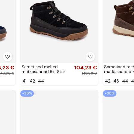
4,23 €
Sametised mehed
104,23 €
Sametised me
matkasaapad Big Star
matkasaapad B
148,90 €
148,90 €
SS174265 must
SS174263 pruu
41
42
44
42
43
44
4
−30%
−30%