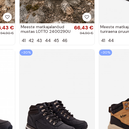
6,43 €
Meeste matkajalanõud
66,43 €
Meeste matkaj
mustas LOTTO 2400290U
turiraena pruun
94,90 €
94,90 €
KETCHAM
41
42
43
44
45
46
41
44
−30%
−30%