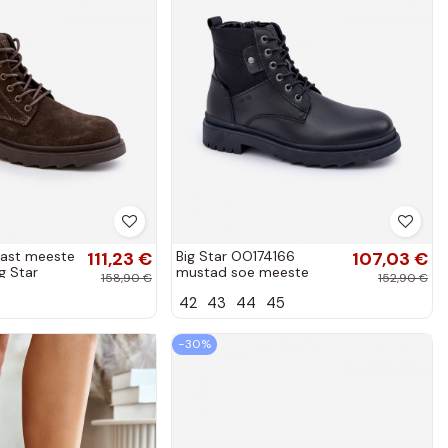
ast meeste
111,23 €
Big Star OO174166
107,03 €
g Star
mustad soe meeste
158,90 €
152,90 €
un
saapad
42
43
44
45
−30%