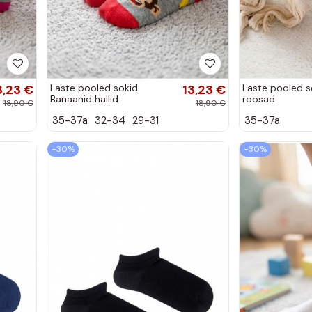
3,23 €
Laste pooled sokid
13,23 €
Laste pooled s
Banaanid hallid
roosad
18,90 €
18,90 €
35-37a
32-34
29-31
35-37a
−30%
−30%