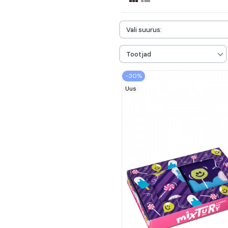
Vali suurus:
Tootjad
−30%
Uus