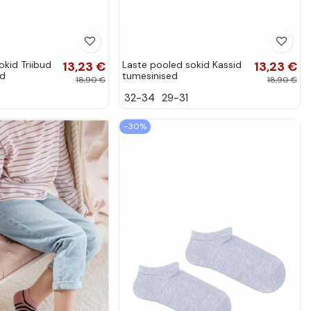
okid Triibud
13,23 €
Laste pooled sokid Kassid
13,23 €
ad
tumesinised
18,90 €
18,90 €
32-34
29-31
−30%