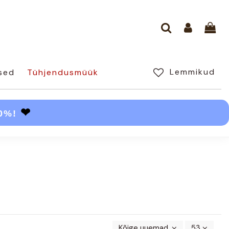
Lemmikud
sed
Tühjendusmüük
❤
30%!
Kõige uuemad enne
53