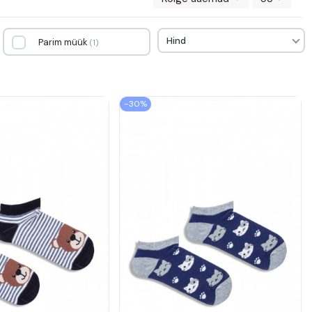
Hind
Parim müük
1
−30%