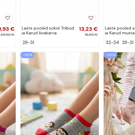
0,93 €
Laste pooled sokid Triibud
13,23 €
Laste pooled s
ja Karud liivakarva
ja Karud must
29,90 €
18,90 €
29-31
32-34
29-31
−30%
−30%