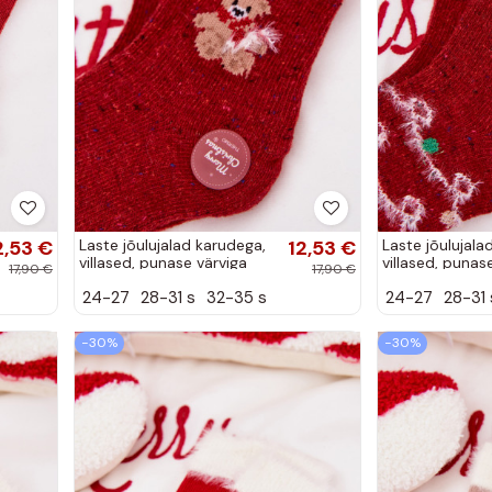
2,53 €
Laste jõulujalad karudega,
12,53 €
Laste jõulujala
villased, punase värviga
villased, punas
17,90 €
17,90 €
24-27
28-31 s
32-35 s
24-27
28-31 
−30%
−30%