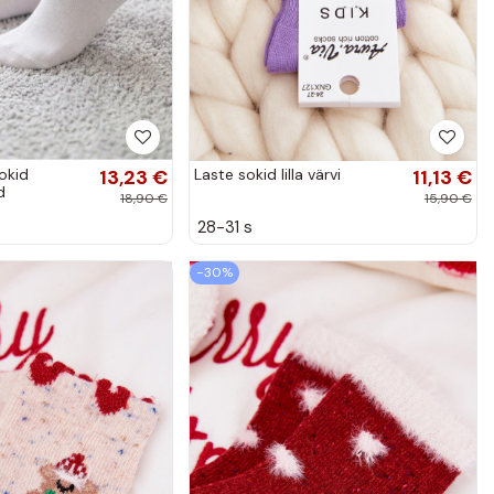
okid
13,23 €
Laste sokid lilla värvi
11,13 €
d
18,90 €
15,90 €
28-31 s
−30%