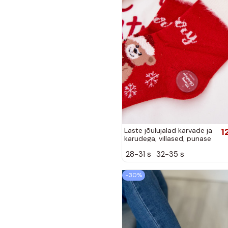
Laste jõulujalad karvade ja
1
karudega, villased, punase
värviga
28-31 s
32-35 s
−30%