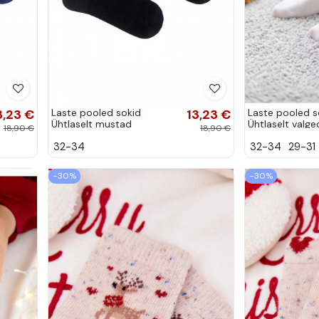
3,23 €
Laste pooled sokid
13,23 €
Laste pooled s
Ühtlaselt mustad
Ühtlaselt valge
18,90 €
18,90 €
32-34
32-34
29-31
−30%
−30%