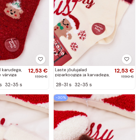
d karudega,
12,53 €
Laste jõulujalad
12,53 €
e värviga
piparkoogiga ja karvadega,
17,90 €
17,90 €
villased, elevandiluust
s
32-35 s
28-31 s
32-35 s
värviga
−30%