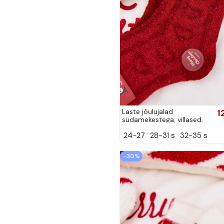
Laste jõulujalad
1
südamekestega, villased,
punase värviga
24-27
28-31 s
32-35 s
−30%