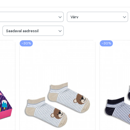
Värv
Saadaval aadressil
−30%
−30%