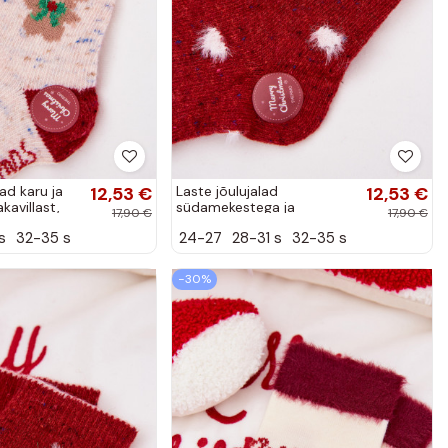
ad karu ja
12,53 €
Laste jõulujalad
12,53 €
avillast,
südamekestega ja
17,90 €
17,90 €
karvadega, villased, punase
s
32-35 s
24-27
28-31 s
32-35 s
värviga
−30%