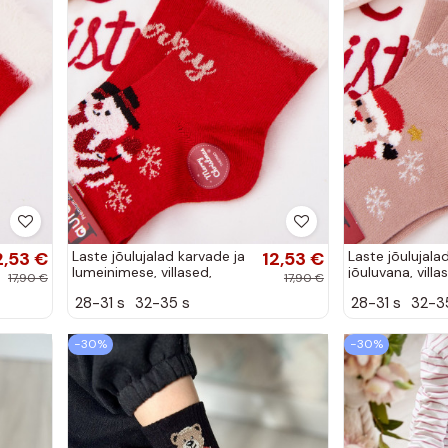
2,53 €
Laste jõulujalad karvade ja
12,53 €
Laste jõulujala
lumeinimese, villased,
jõuluvana, villas
17,90 €
17,90 €
punase värviga
värviga
28-31 s
32-35 s
28-31 s
32-3
−30%
−30%