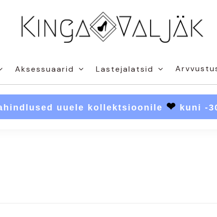
Arvvustu
Aksessuaarid
Lastejalatsid
❤
ahindlused uuele kollektsioonile
kuni -