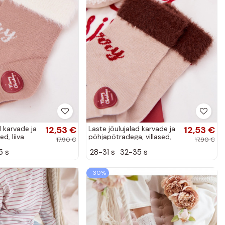
d karvade ja
12,53 €
Laste jõulujalad karvade ja
12,53 €
ed, liiva
põhjapõtradega, villased,
17,90 €
17,90 €
liiva värviga
5 s
28-31 s
32-35 s
−30%