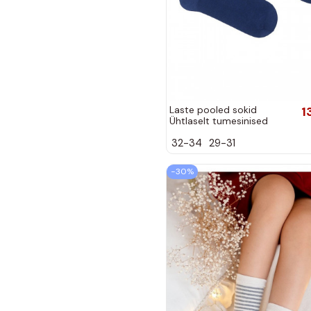
Laste pooled sokid
1
Ühtlaselt tumesinised
32-34
29-31
−30%