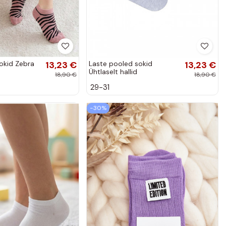
okid Zebra
13,23 €
Laste pooled sokid
13,23 €
Ühtlaselt hallid
18,90 €
18,90 €
29-31
−30%