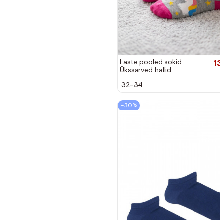
Laste pooled sokid
1
Ükssarved hallid
32-34
−30%