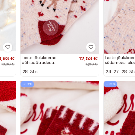
3,93 €
Laste jõulukoerad
12,53 €
Laste jõulukoer
põhjapõtradega,
südamega, alpak
19,90 €
17,90 €
alpakavillast, liivavärvi
liivavärvi
28-31 s
24-27
28-31 
−30%
−30%