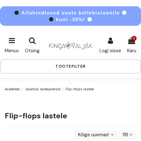
⚫
Allahindlused uuele kollektsioonile ⚫
⚫
kuni -30%! ⚫
0
Menüü
Otsing
Logi sisse
Käru
TOOTEFILTER
Avalehele
Jalatsid, lastejalatsid
Flip-flops lastele
Flip-flops lastele
Kõige uuemad enne
118