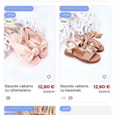
Tühjendusmüük
Tühjendusmüük
−40%
−40%
Uus
Uus
Basutės vaikams
12,60 €
Basutės vaikams
12,60 €
su užtempiamu
su kaspinais
21,00 €
21,00 €
užsegimu rožinės
aukso spalvos
28
23
25
spalvos
Tühjendusmüük
−30%