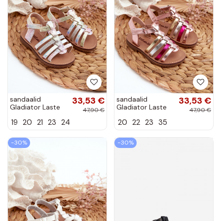
sandaalid
33,53 €
sandaalid
33,53 €
Gladiator Laste
Gladiator Laste
47,90 €
47,90 €
jalanõud
jalanõud
19
20
21
23
24
20
22
23
35
krõpsudega
krõpsudega
kinnitatav
kinnitatav
Mitmevärvilised
Mitmevärvilised
−30%
−30%
Radovia
Radovia