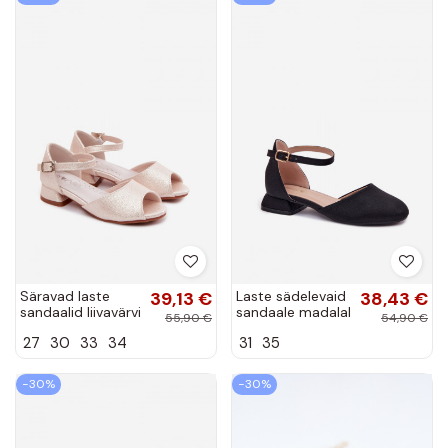
Säravad laste
39,13 €
Laste sädelevaid
38,43 €
sandaalid liivavärvi
sandaale madalal
55,90 €
54,90 €
Pebble
kontsal musta
27
30
33
34
31
35
värvi Nelly
−30%
−30%