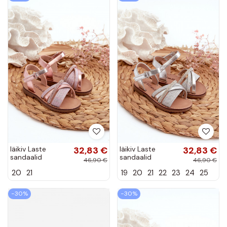
läikiv Laste
32,83 €
läikiv Laste
32,83 €
sandaalid
sandaalid
46,90 €
46,90 €
krõpsudega
krõpsudega
20
21
19
20
21
22
23
24
25
kinnitatav
kinnitatav
Tumeroosad
Hõbedat värvi
värvi Delphina
Delphina
−30%
−30%