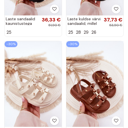
Laste sandaalid
36,33 €
Laste kuldse värvi
37,73 €
kaunistustega
sandaalid, millel
51,90 €
53,90 €
leopardimustriga
on
25
25
28
29
26
leopardimustriga
detailid Lunessa
−30%
−30%