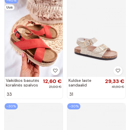
−40%
Uus
Vaikiškos basutės
12,60 €
Kuldse laste
29,33 €
koralinės spalvos
sandaalid
21,00 €
41,90 €
klambrite ja
33
31
kirjadega Praline
−30%
−30%