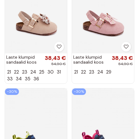
Laste klumpid
38,43 €
Laste klumpid
38,43 €
sandaalid koos
sandaalid koos
54,90 €
54,90 €
paeltega
paeltega roosa
21
22
23
24
25
30
31
21
22
23
24
29
liivakarva Rosella
värvi Rosella
33
34
35
36
−30%
−30%