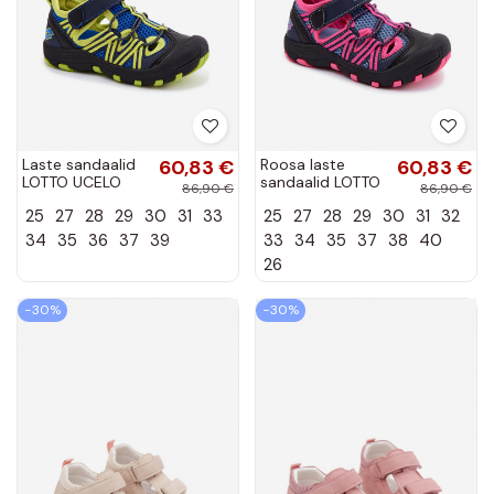
Laste sandaalid
60,83 €
Roosa laste
60,83 €
LOTTO UCELO
sandaalid LOTTO
86,90 €
86,90 €
2601500 laimi
UCELO 2601500
25
27
28
29
30
31
33
25
27
28
29
30
31
32
värv
34
35
36
37
39
33
34
35
37
38
40
26
−30%
−30%