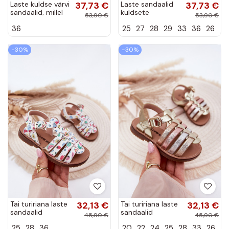
Laste kuldse värvi
37,73 €
Laste sandaalid
37,73 €
sandaalid, millel
kuldsete
53,90 €
53,90 €
on liivakarva
detailidega,
36
25
27
28
29
33
36
26
detailid Lunessa
pruuni värviga
"Lunessa"
−30%
−30%
Tai tuririana laste
32,13 €
Tai tuririana laste
32,13 €
sandaalid
sandaalid
45,90 €
45,90 €
kunstnahast
kunstnahast
25
28
36
20
22
24
25
28
33
26
erinevates
kuldse värviga