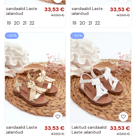
sandaalid Laste
33,53 €
sandaalid Laste
33,53 €
jalanõud
jalanõud
47,90 €
47,90 €
Ozdobione kami
Ozdobione kami
19
20
21
22
19
20
21
22
krõpsudega
krõpsudega
kinnitatav
kinnitatav Kuldset
Tumeroosad värvi
värvi Fagossa
−30%
−30%
Fagossa
sandaalid Laste
33,53 €
Lakitud sandaalid
33,53 €
jalanõud
Laste jalanõud
47,90 €
47,90 €