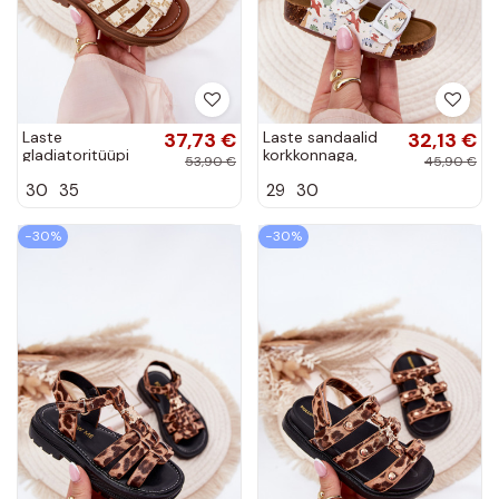
Laste
37,73 €
Laste sandaalid
32,13 €
gladiatoritüüpi
korkkonnaga,
53,90 €
45,90 €
sandaalid
klambrite ja
30
35
29
30
kuldsete
dinosaurustega
detailidega
erinevates
helesinise
värvides
−30%
−30%