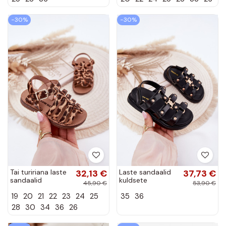
värvides
−30%
−30%
Tai tuririana laste
32,13 €
Laste sandaalid
37,73 €
sandaalid
kuldsete
45,90 €
53,90 €
kunstnahast
detailidega,
19
20
21
22
23
24
25
35
36
leopardimustriga
musta värviga
"Lunessa"
28
30
34
36
26