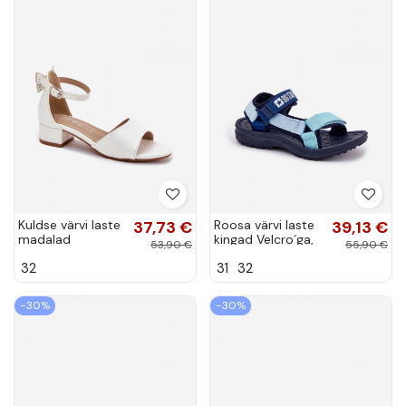
Kuldse värvi laste
37,73 €
Roosa värvi laste
39,13 €
madalad
kingad Velcro´ga,
53,90 €
55,90 €
sandaalid
Big Star RR374519
32
31
32
sädelevate
detailidega,
„Ainare"
−30%
−30%