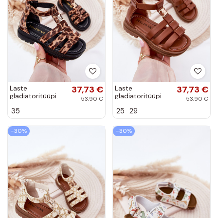
Laste
37,73 €
Laste
37,73 €
gladiatoritüüpi
gladiatoritüüpi
53,90 €
53,90 €
sandaalid
sandaalid
35
25
29
kuldsete
kuldsete
detailidega
detailidega pruuni
leopardimustriga
−30%
−30%