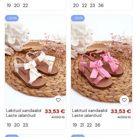
lipsukesega
lipsukesega
19
20
22
20
22
23
36
krõpsudega
krõpsudega
kinnitatav Kuldset
kinnitatav valget
värvi Joratia
värvi Joratia
−30%
−30%
Lakitud sandaalid
33,53 €
Lakitud sandaalid
33,53 €
Laste jalanõud
Laste jalanõud
47,90 €
47,90 €
lipsukesega
lipsukesega
19
20
23
19
21
22
36
krõpsudega
krõpsudega
kinnitatav
kinnitatav
Elevandiluu värvi...
Tumeroosad