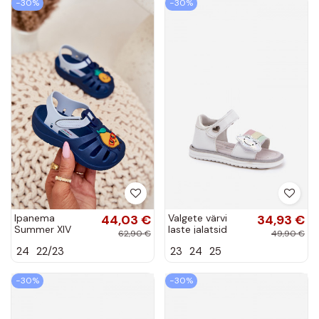
−30%
−30%
Ipanema
44,03 €
Valgete värvi
34,93 €
Summer XIV
laste jalatsid
62,90 €
49,90 €
Baby 83615 laste
kinnitustega,
24
22/23
23
24
25
sandaalid
„Orailla"
kleeplintidega
tumesinise värvi
−30%
−30%