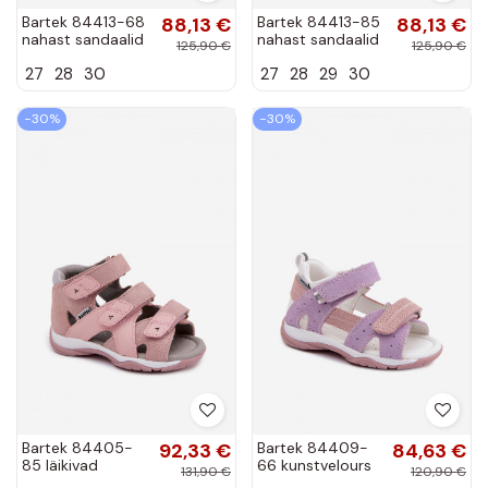
Bartek 84413-68
88,13 €
Bartek 84413-85
88,13 €
nahast sandaalid
nahast sandaalid
125,90 €
125,90 €
poistele
lastele violetides
27
28
30
27
28
29
30
tumesinises
−30%
−30%
Bartek 84405-
92,33 €
Bartek 84409-
84,63 €
85 läikivad
66 kunstvelours
131,90 €
120,90 €
sandaalid
sandaalid lastele