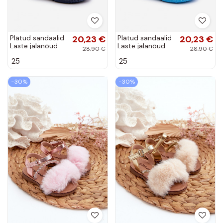
Plätud sandaalid
20,23 €
Plätud sandaalid
20,23 €
Laste jalanõud
Laste jalanõud
28,90 €
28,90 €
NEL 310-06
NEL 310-19
25
25
GOKIDS
GOKIDS halli värvi
tumesinist värvi
−30%
−30%