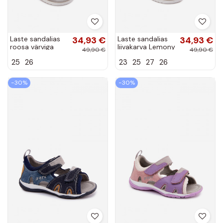
Laste sandalias
34,93 €
Laste sandalias
34,93 €
roosa värviga
liivakarva Lemony
49,90 €
49,90 €
Lemony
25
26
23
25
27
26
−30%
−30%