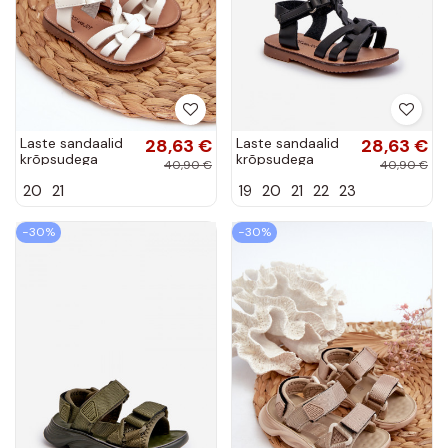
Laste sandaalid
28,63 €
Laste sandaalid
28,63 €
krõpsudega
krõpsudega
40,90 €
40,90 €
kinnitatav valget
kinnitatav
20
21
19
20
21
22
23
värvi Marimona
mustad
Marimona
−30%
−30%