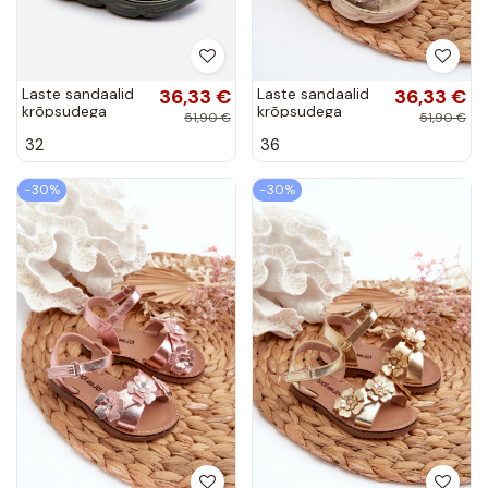
Laste sandaalid
36,33 €
Laste sandaalid
36,33 €
krõpsudega
krõpsudega
51,90 €
51,90 €
kinnitatavy
kinnitatavy beeži
32
36
Rohelist värvi
värvi Orretta
Orretta
−30%
−30%