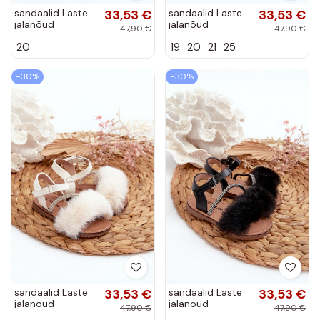
sandaalid Laste
33,53 €
sandaalid Laste
33,53 €
jalanõud
jalanõud
47,90 €
47,90 €
krõpsudega
krõpsudega
20
19
20
21
25
kinnitatav
kinnitatav
karusnahaga
karusnahaga
Tumeroosad värvi
Kuldset värvi
−30%
−30%
Rosavere
Rosavere
sandaalid Laste
33,53 €
sandaalid Laste
33,53 €
jalanõud
jalanõud
47,90 €
47,90 €
krõpsudega
krõpsudega