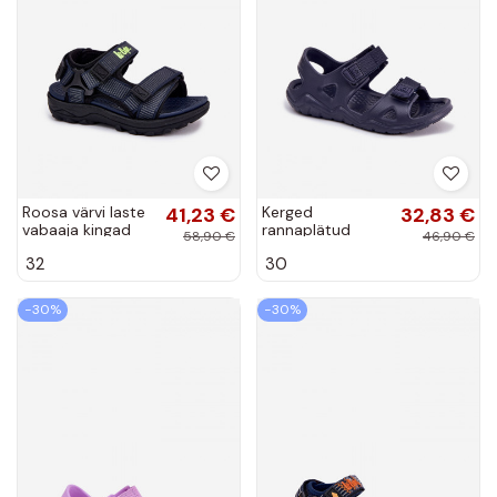
Roosa värvi laste
41,23 €
Kerged
32,83 €
vabaaja kingad
rannaplätud
58,90 €
46,90 €
Velcro´ga, Lee
sandaalid Laste
32
30
Cooper LCIN-25-
jalanõud Big Star
02-3265K
RR374512
tumesinist värvi
−30%
−30%