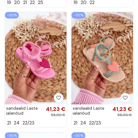
19
20
21
22
25
19
20
22
kinnitatav
kinnitatav
karusnahaga
karusnahaga
valget värvi
mustad Rosavere
−30%
−30%
Rosavere
sandaalid Laste
41,23 €
sandaalid Laste
41,23 €
jalanõud
jalanõud
58,90 €
58,90 €
südametega
südametega
21
24
22/23
21
24
22/23
81997 Ipanema
81997 Ipanema
My First Baby
My First Baby
Tumeroosad värvi
Rohelist värvi
−30%
−30%