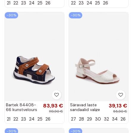
21
22
23
24
25
26
22
23
24
25
26
tüdrukutele
violetides
roosas
−30%
−30%
Bartek 84408-
83,93 €
Säravad laste
39,13 €
66 kunstvelours
sandaalid valge
119,90 €
55,90 €
sandaalid
Pebble
21
22
23
24
25
26
27
28
29
30
32
34
26
poistele sinise-
pruunis
−30%
−30%