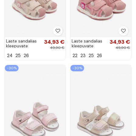
Laste sandalias
34,93 €
Laste sandalias
34,93 €
kleepuvate
kleepuvate
49,90 €
49,90 €
kinnitustega
kinnitustega
24
25
26
22
23
25
26
liivakarva Ambera
roosa värviga
Ambera
−30%
−30%