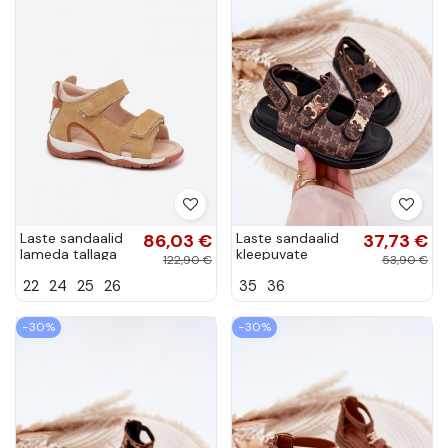
Laste sandaalid
86,03 €
Laste sandaalid
37,73 €
lameda tallaga
kleepuvate
122,90 €
53,90 €
Bartek 8441163
kinnitustega ja
22
24
25
26
35
36
liivakarva
kuldsete
detailidega pruuni
−30%
−30%