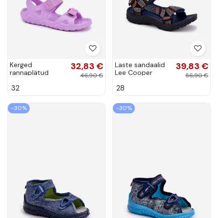
Kerged
32,83 €
Laste sandaalid
39,83 €
rannaplätud
Lee Cooper
46,90 €
56,90 €
sandaalid Laste
LCIN-25-34-
32
28
jalanõud Big Star
3571K tumesinist
RR374516
värvi
Violetne värv
−30%
−30%