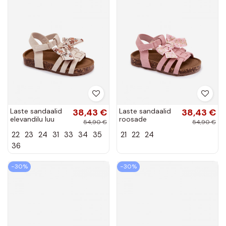
Laste sandaalid
38,43 €
Laste sandaalid
38,43 €
elevandilu luu
roosade
54,90 €
54,90 €
värvi Bessa
paeltega Bessa
22
23
24
31
33
34
35
21
22
24
36
−30%
−30%