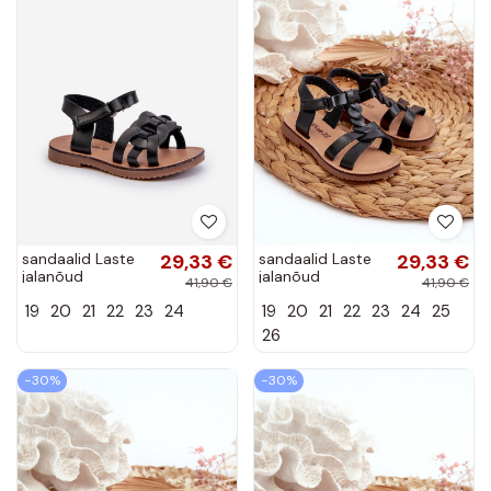
sandaalid Laste
29,33 €
sandaalid Laste
29,33 €
jalanõud
jalanõud
41,90 €
41,90 €
krõpsudega
krõpsudega
19
20
21
22
23
24
19
20
21
22
23
24
25
kinnitatav
kinnitatav
mustad Venikoria
mustad Sarniema
26
−30%
−30%